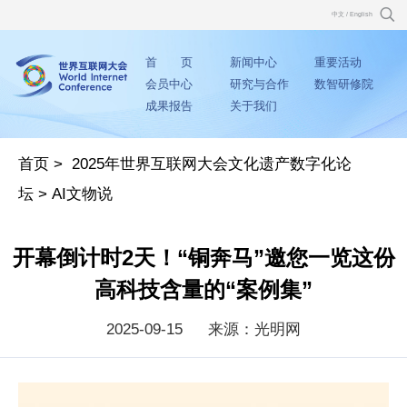
中文
/
English
首 页
新闻中心
重要活动
会员中心
研究与合作
数智研修院
成果报告
关于我们
首页
>
2025年世界互联网大会文化遗产数字化论
坛
>
AI文物说
开幕倒计时2天！“铜奔马”邀您一览这份
高科技含量的“案例集”
2025-09-15
来源：光明网