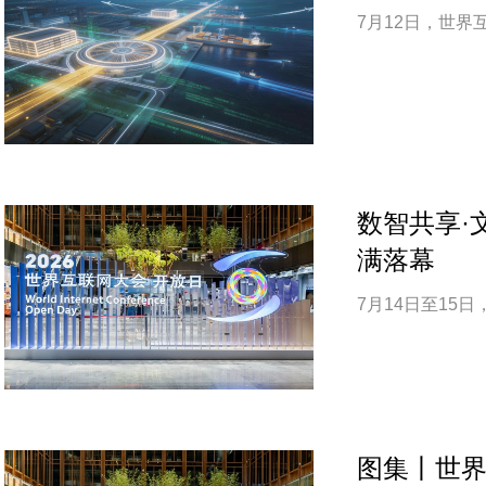
7月12日，世
数智共享·
满落幕
7月14日至1
图集丨世