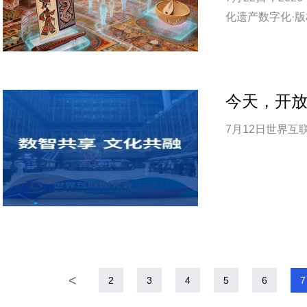
化遗产数字化·版
今天，开
7月12日世界
<
2
3
4
5
6
7