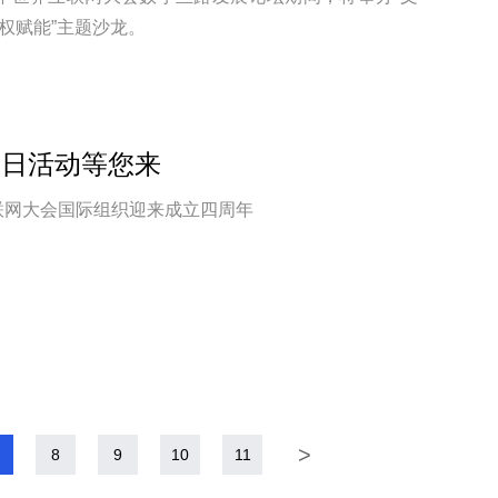
权赋能”主题沙龙。
放日活动等您来
互联网大会国际组织迎来成立四周年
>
8
9
10
11