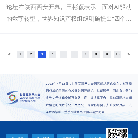
论坛在陕西西安开幕。王彬颖表示，面对AI驱动
的数字转型，世界知识产权组织明确提出“四个轮
子”战略，即通过政策对话、技术基础设施、工具
开发、能力建设来从事知识产权和AI工作。
<
>
1
2
3
4
5
6
7
8
9
10
2022年7月12日，世界互联网大会国际组织正式成立，从互联
网领域的国际盛会发展为国际组织，总部设于中国北京。我们
将致力于搭建全球互联网共商共建共享平台，推动国际社会顺
应信息时代数字化、网络化、智能化趋势，共迎安全挑战，共
谋发展福祉，携手构建网络空间命运共同体。