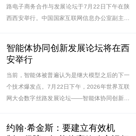
路电子商务合作与发展论坛于7月22日下午在陕
西西安举行。中国国家互联网信息办公室副主任
王京涛、尼加拉瓜国家电信邮政局局长纳希玛·迪
亚兹、塔吉克斯坦通信署副署长霍尔纳扎尔佐达·
智能体协同创新发展论坛将在西
肖赫纳扎尔、陕西省副省长戴彬彬出席论坛并致
安举行
辞。
当前，智能体被普遍认为是继大模型之后的下一
个技术爆发点。7月22日下午，2026年世界互联
网大会数字丝路发展论坛——智能体协同创新发
展论坛将在西安举行。一场聚焦智能体协同创新
的思想盛宴即将启幕，诚邀各界关注，共赴这场
约翰·希金斯：要建立有效机
数字丝路之上的智能体之约，共绘开放共享的智