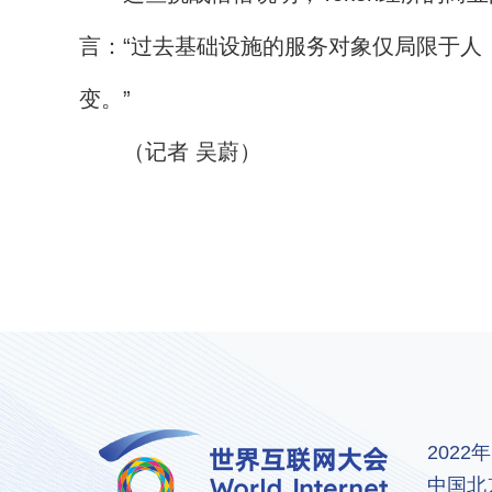
言：“过去基础设施的服务对象仅局限于人
变。”
（记者 吴蔚）
202
中国北