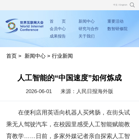
中文
/
English
首 页
新闻中心
重要活动
会员中心
研究与合作
数智研修院
成果报告
关于我们
首页
>
新闻中心
>
行业新闻
人工智能的“中国速度”如何炼成
2026-06-01
来源：人民日报海外版
在便利店用英语向机器人买烤肠，在街头试
乘无人驾驶汽车，在校园里感受人工智能赋能教
育教学……日前，多家外媒记者亲自探索人工智