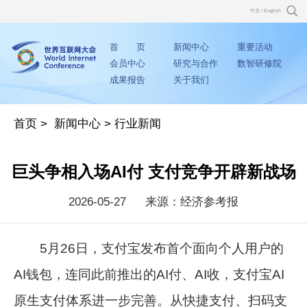
中文
/
English
首 页
新闻中心
重要活动
会员中心
研究与合作
数智研修院
成果报告
关于我们
首页
>
新闻中心
>
行业新闻
巨头争相入场AI付 支付竞争开辟新战场
2026-05-27
来源：经济参考报
5月26日，支付宝发布首个面向个人用户的
AI钱包，连同此前推出的AI付、AI收，支付宝AI
原生支付体系进一步完善。从快捷支付、扫码支