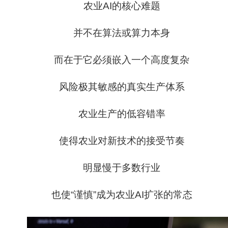
农业AI的核心难题
并不在算法或算力本身
而在于它必须嵌入一个高度复杂
风险极其敏感的真实生产体系
农业生产的低容错率
使得农业对新技术的接受节奏
明显慢于多数行业
也使“谨慎”成为农业AI扩张的常态