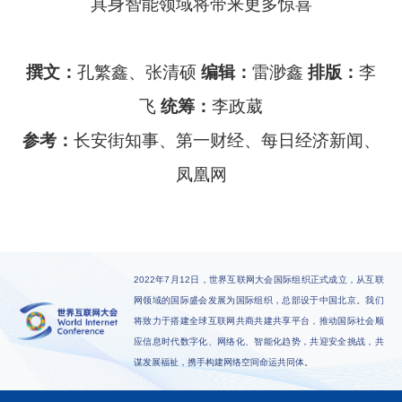
具身智能领域将带来更多惊喜
撰文：
孔繁鑫、张清硕
编辑：
雷渺鑫
排版：
李
飞
统筹：
李政葳
参考：
长安街知事、第一财经、每日经济新闻、
凤凰网
2022年7月12日，世界互联网大会国际组织正式成立，从互联
网领域的国际盛会发展为国际组织，总部设于中国北京。我们
将致力于搭建全球互联网共商共建共享平台，推动国际社会顺
应信息时代数字化、网络化、智能化趋势，共迎安全挑战，共
谋发展福祉，携手构建网络空间命运共同体。