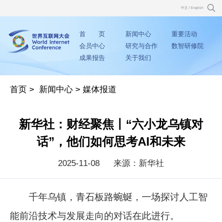
中文
/
English
首 页
新闻中心
重要活动
会员中心
研究与合作
数智研修院
成果报告
关于我们
首页
>
新闻中心
>
媒体报道
新华社：财经聚焦丨“六小龙乌镇对
话”，他们如何思考AI和未来
2025-11-08
来源：新华社
千年乌镇，青石板路蜿蜒，一场探讨人工智
能前沿技术与发展走向的对话在此进行。