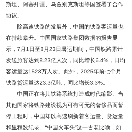
斯坦、阿塞拜疆、乌兹别克斯坦等国签署了合作
协议。
除高速铁路的发展外，中国的铁路客运量也
在持续攀升。中国国家铁路集团数据的报告显
示，7月1日至8月23日暑运期间，中国铁路累计
发送旅客达到8.23亿人次，同比增长6.4%，日均
客运量达1523万人次。此外，2025年前七个月
铁路货运量达23.3亿吨，同比增长3.3%。
中国正在将其铁路系统打造成时代缩影。当
其他国家将铁路建设视为可有可无的奢侈品而暂
停工程时，中国却以高速刷新着客运量、货运量
和里程数纪录。“中国火车头”这一古老比喻，如