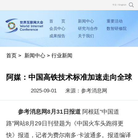
中文
/
English
首 页
新闻中心
重要活动
会员中心
研究与合作
数智研修院
成果报告
关于我们
首页
>
新闻中心
>
行业新闻
阿媒：中国高铁技术标准加速走向全球
2025-09-01
来源：参考消息网
参考消息网8月31日报道
阿根廷“中国道
路”网站8月29日刊登题为《中国火车头跑得更
快》报道，记者为费尔南多·卡波通多。报道编译