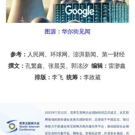
图源：华尔街见闻
参考：
人民网、环球网、澎湃新闻、第一财经
撰文：
孔繁鑫、张晨昊、郭洺汐
编辑：
雷渺鑫
排版：
李飞
统筹：
李政葳
2022年7月12日，世界互联网大会国际组织正式成立，从互联
网领域的国际盛会发展为国际组织，总部设于中国北京。我们
将致力于搭建全球互联网共商共建共享平台，推动国际社会顺
应信息时代数字化、网络化、智能化趋势，共迎安全挑战，共