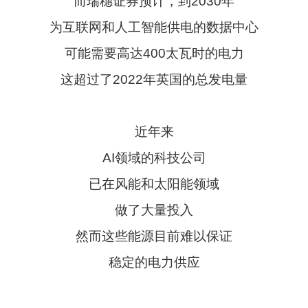
而瑞穗证券预计，到2030年
为互联网和人工智能供电的数据中心
可能需要高达400太瓦时的电力
这超过了2022年英国的总发电量
近年来
AI领域的科技公司
已在风能和太阳能领域
做了大量投入
然而这些能源目前难以保证
稳定的电力供应