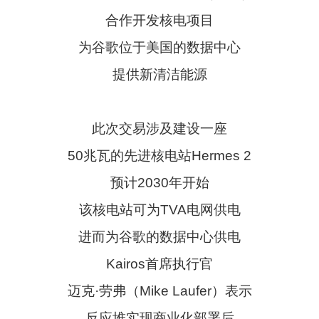
合作开发核电项目
为谷歌位于美国的数据中心
提供新清洁能源
此次交易涉及建设一座
50兆瓦的先进核电站Hermes 2
预计2030年开始
该核电站可为TVA电网供电
进而为谷歌的数据中心供电
Kairos首席执行官
迈克·劳弗（Mike Laufer）表示
反应堆实现商业化部署后