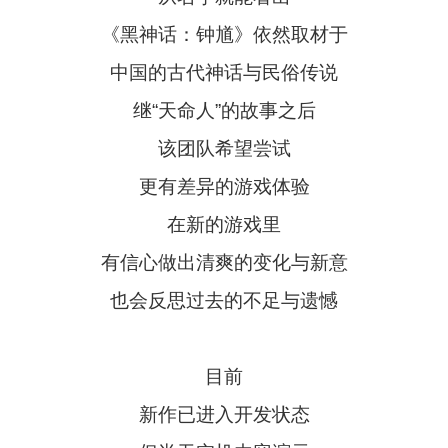
《黑神话：钟馗》依然取材于
中国的古代神话与民俗传说
继“天命人”的故事之后
该团队希望尝试
更有差异的游戏体验
在新的游戏里
有信心做出清爽的变化与新意
也会反思过去的不足与遗憾
目前
新作已进入开发状态