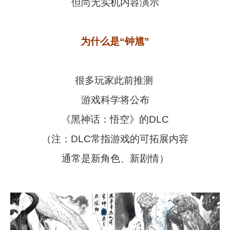
但尚无实机内容演示
为什么是“钟馗”
很多玩家此前推测
游戏科学将公布
《黑神话：悟空》的DLC
（注：DLC常指游戏的可拓展内容
通常是新角色、新剧情）