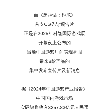
而《黑神话：钟馗》
首支CG先导预告片
正是在2025年科隆国际游戏展
开幕夜上公布的
当晚中国游戏厂商表现亮眼
带来8款产品的
集中发布宣传片及新消息
据《2024年中国游戏产业报告》
中国国内游戏市场
实际销售收入3257.83亿元人民币