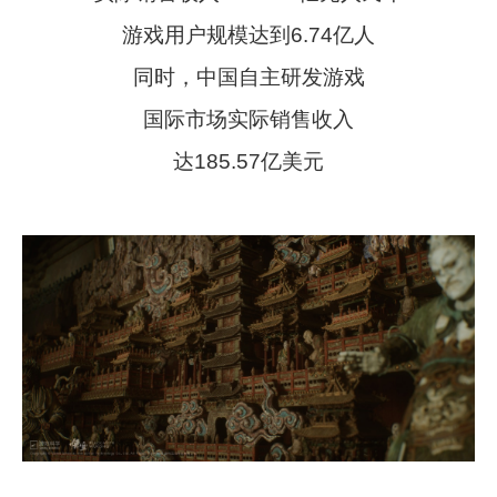
游戏用户规模达到6.74亿人
同时，中国自主研发游戏
国际市场实际销售收入
达185.57亿美元