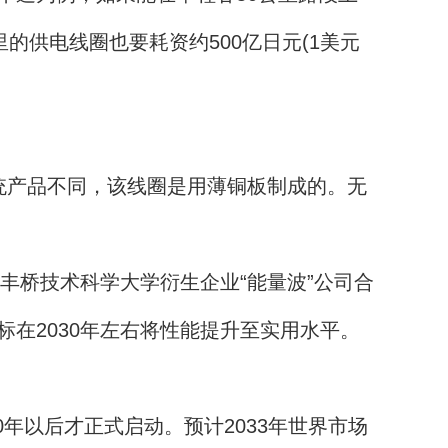
的供电线圈也要耗资约500亿日元(1美元
产品不同，该线圈是用薄铜板制成的。无
丰桥技术科学大学衍生企业“能量波”公司合
在2030年左右将性能提升至实用水平。
年以后才正式启动。预计2033年世界市场