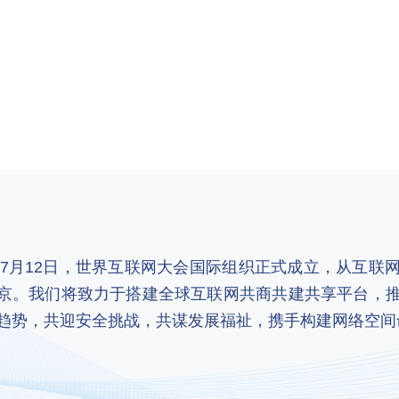
2年7月12日，世界互联网大会国际组织正式成立，从互
京。我们将致力于搭建全球互联网共商共建共享平台，
趋势，共迎安全挑战，共谋发展福祉，携手构建网络空间