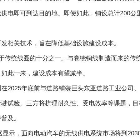
电即可到达目的地。即便如此，铺设总计200公里
发相关技术，旨在降低基础设施建设成本。
传统线圈的十分之一。与卷绕铜线制造而来的传统
，如此一来，建设成本有望减半。
025年底前与道路铺装巨头东亚道路工业公司、
驶试验。三方将梳理耐久性、受电效率等课题，目标
步普及。
显示，面向电动汽车的无线供电系统市场将到2030