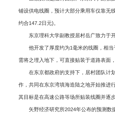
铺设供电线圈，预计大部分乘用车仅靠无线供
约合147.2日元)。
东京理科大学副教授居村岳广致力于开
他开发了厚度约为1毫米的线圈，相当于
需将之埋入地下，可直接贴装于道路表面
在东京都政府的支持下，居村团队计划在2
作，共同在东京湾填海造陆之地开始推进行
其目标是在高速公路等场所贴装线圈并逐
矢野经济研究所2024年公布的预测数据