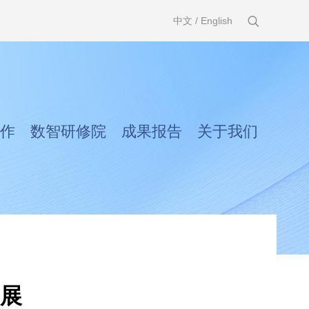
中文
/
English
作
数智研修院
成果报告
关于我们
进展