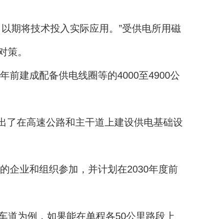
以期将技术投入实际应用。”受供电所用磁
对策。
建成配备供电线圈等的4000至4900公
提出了在高速公路和主干道上建设供电基础设
企业和组织参加，并计划在2030年度前
道为例，如果能在单程各50公里路段上