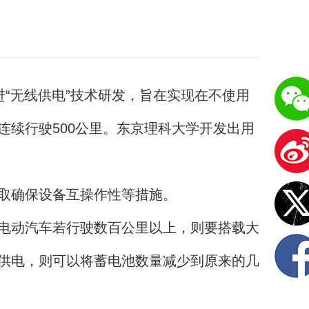
进“无线供电”技术研发，旨在实现在不使用
续行驶500公里。东京理科大学开发出用
取确保设备互操作性等措施。
电动汽车若行驶数百公里以上，则要搭载大
供电，则可以将蓄电池数量减少到原来的几