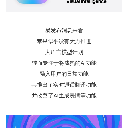
就发布消息来看
苹果似乎没有大力推进
大语言模型计划
转而专注于将成熟的AI功能
融入用户的日常功能
其推出了实时通话翻译功能
并改善了AI生成表情等功能