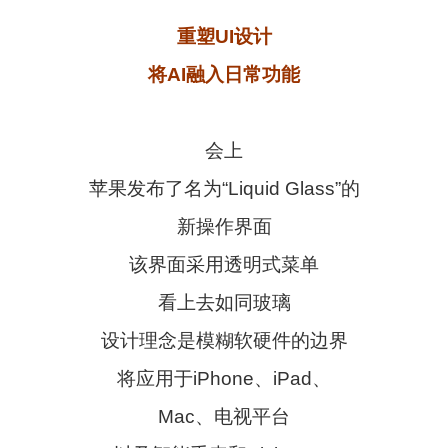
重塑UI设计
将AI融入日常功能
会上
苹果发布了名为“Liquid Glass”的
新操作界面
该界面采用透明式菜单
看上去如同玻璃
设计理念是模糊软硬件的边界
将应用于iPhone、iPad、
Mac、电视平台