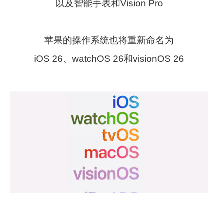
以及智能手表和Vision Pro
苹果的操作系统也将重新命名为
iOS 26、watchOS 26和visionOS 26