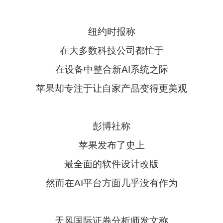
纽约时报称
在大多数科技公司都忙于
在设备中整合新AI系统之际
苹果却专注于让自家产品变得更美观
彭博社称
苹果发布了史上
最全面的软件设计改版
然而在AI平台方面几乎没有作为
天风国际证券分析师发文称