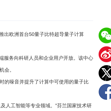
推出欧洲首台50量子比特超导量子计算
端服务向科研人员和企业用户开放。该中心
机会。
时的噪音并提升了计算中可使用的量子比
及人工智能等专业领域。”芬兰国家技术研