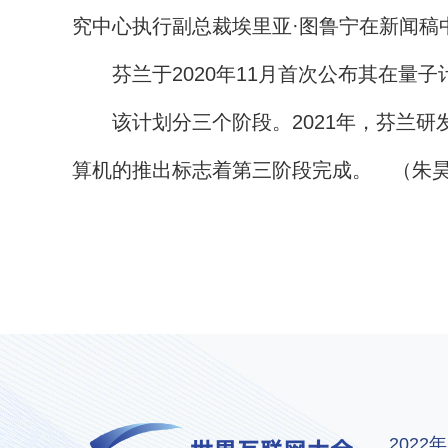
究中心执行副总裁埃里亚·图鲁宁在新闻稿
芬兰于2020年11月首次公布其在量子
该计划分三个阶段。2021年，芬兰研发出
算机的推出标志着第三阶段完成。 （朱
202