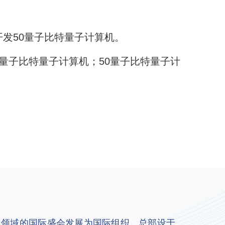
开发50量子比特量子计算机。
0量子比特量子计算机；50量子比特量子计
联网领域的国际盛会发展为国际组织，总部设于