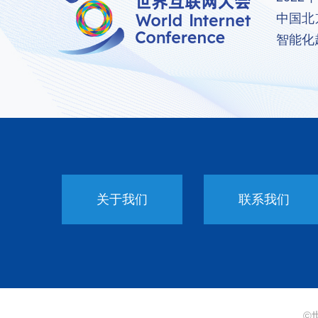
中国北
智能化
关于我们
联系我们
©