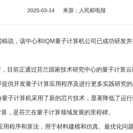
2025-03-14
来源：人民邮电报
说，该中心和IQM量子计算机公司已成功研发并
目前正通过芬兰国家技术研究中心的量子计算云
界提供开发量子计算应用程序及进行更多实践研究的
量子计算机采用了新的芯片技术，显著降低了运行
计算，是芬兰在量子计算领域发展的里程碑。
用程序和算法，用于材料建模和仿真、最优化问题