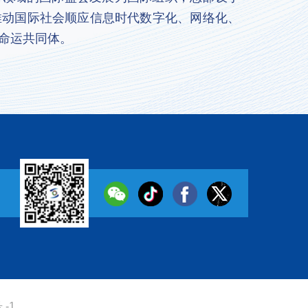
推动国际社会顺应信息时代数字化、网络化、
命运共同体。
-1