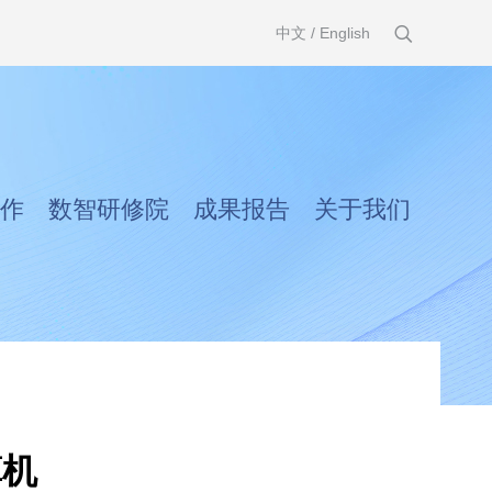
中文
/
English
作
数智研修院
成果报告
关于我们
算机