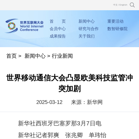
中文
/
English
首 页
新闻中心
重要活动
会员中心
研究与合作
数智研修院
成果报告
关于我们
首页
>
新闻中心
>
行业新闻
世界移动通信大会凸显欧美科技监管冲
突加剧
2025-03-12
来源：新华网
新华社西班牙巴塞罗那3月7日电
新华社记者郭爽 张兆卿 单玮怡