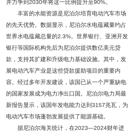
并力争到2030年将这一比例提升至90%。
丰富的水能资源是尼泊尔培育电动汽车市场
的先天优势。数据显示，尼泊尔水电蕴藏量约占
世界水电蕴藏总量的2.3%。世界银行、亚洲开发
银行等国际机构先后为尼泊尔提供数亿美元贷
款，支持其扩建和升级电力基础设施。其中，发
展电动汽车产业是这些贷款援助项目的重要内
容。经过多年开发建设，该国已从一个严重缺电
的国家发展成为电力净出口国。尼泊尔电力局最
新报告显示，该国年发电能力达到3157兆瓦，为
电动汽车市场蓬勃发展提供了能源基础。
据尼泊尔海关统计，在2023—2024财年进