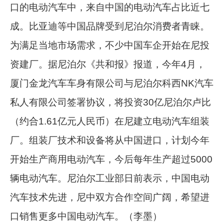
口的电动汽车中，来自中国的电动汽车占比近七
成。比亚迪等中国品牌受到尼泊尔消费者青睐。
为满足当地市场需求，不少中国车企开始在尼投
资建厂。据尼泊尔《共和报》报道，今年4月，
厦门金龙汽车车身有限公司与尼泊尔科西NK汽车
私人有限公司签署协议，将投资30亿尼泊尔卢比
（约合1.61亿元人民币）在尼建立电动汽车组装
厂。组装厂技术和设备将从中国进口，计划今年
开始生产商用电动汽车，今后每年生产超过5000
辆电动汽车。尼泊尔工业部日前表示，中国电动
汽车技术先进，尼中双方合作空间广阔，希望进
口销售更多中国电动汽车。（李墨）