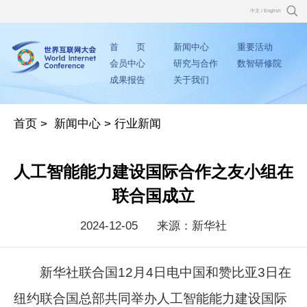
中文
/
English
首 页
新闻中心
重要活动
会员中心
研究与合作
数智研修院
成果报告
关于我们
首页
>
新闻中心
>
行业新闻
人工智能能力建设国际合作之友小组在
联合国成立
2024-12-05
来源：新华社
新华社联合国12月4日电中国和赞比亚3日在
纽约联合国总部共同举办人工智能能力建设国际