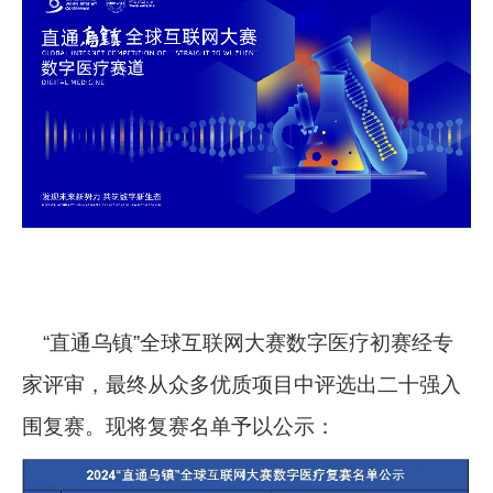
“直通乌镇”全球互联网大赛数字医疗初赛经专
家评审，最终从众多优质项目中评选出二十强入
围复赛。现将复赛名单予以公示：