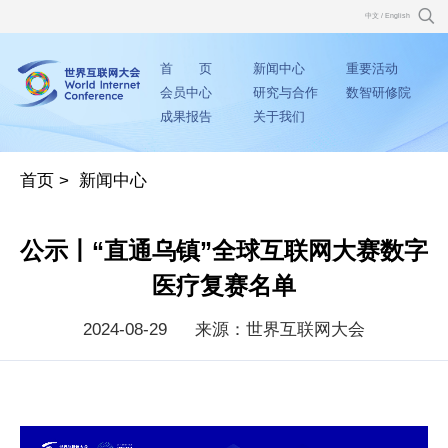
中文
/
English
首 页
新闻中心
重要活动
会员中心
研究与合作
数智研修院
成果报告
关于我们
首页
>
新闻中心
公示丨“直通乌镇”全球互联网大赛数字
医疗复赛名单
2024-08-29
来源：世界互联网大会