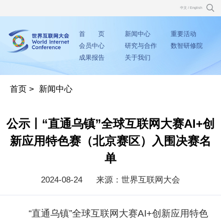
中文
/
English
首 页
新闻中心
重要活动
会员中心
研究与合作
数智研修院
成果报告
关于我们
首页
>
新闻中心
公示丨“直通乌镇”全球互联网大赛AI+创
新应用特色赛（北京赛区）入围决赛名
单
2024-08-24
来源：世界互联网大会
“直通乌镇”全球互联网大赛AI+创新应用特色