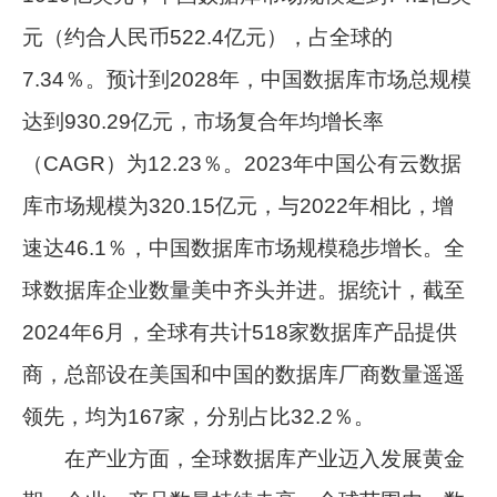
元（约合人民币522.4亿元），占全球的
7.34％。预计到2028年，中国数据库市场总规模
达到930.29亿元，市场复合年均增长率
（CAGR）为12.23％。2023年中国公有云数据
库市场规模为320.15亿元，与2022年相比，增
速达46.1％，中国数据库市场规模稳步增长。全
球数据库企业数量美中齐头并进。据统计，截至
2024年6月，全球有共计518家数据库产品提供
商，总部设在美国和中国的数据库厂商数量遥遥
领先，均为167家，分别占比32.2％。
在产业方面，全球数据库产业迈入发展黄金