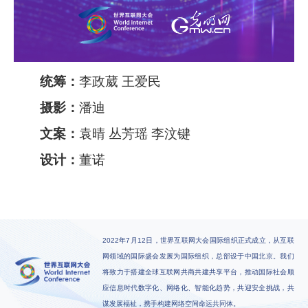
统筹：
李政葳 王爱民
摄影：
潘迪
文案：
袁晴 丛芳瑶 李汶键
设计：
董诺
2022年7月12日，世界互联网大会国际组织正式成立，从互联
网领域的国际盛会发展为国际组织，总部设于中国北京。我们
将致力于搭建全球互联网共商共建共享平台，推动国际社会顺
应信息时代数字化、网络化、智能化趋势，共迎安全挑战，共
谋发展福祉，携手构建网络空间命运共同体。