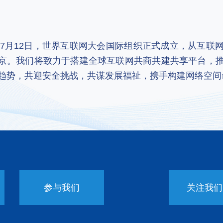
2年7月12日，世界互联网大会国际组织正式成立，从互
京。我们将致力于搭建全球互联网共商共建共享平台，
趋势，共迎安全挑战，共谋发展福祉，携手构建网络空间
参与我们
关注我们