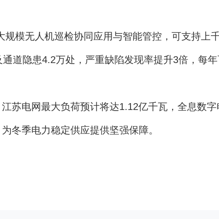
规模无人机巡检协同应用与智能管控，可支持上千
通道隐患4.2万处，严重缺陷发现率提升3倍，每
苏电网最大负荷预计将达1.12亿千瓦，全息数字
，为冬季电力稳定供应提供坚强保障。