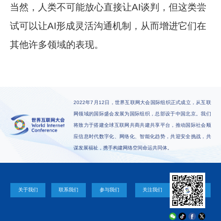
当然，人类不可能放心直接让AI谈判，但这类尝
试可以让AI形成灵活沟通机制，从而增进它们在
其他许多领域的表现。
2022年7月12日，世界互联网大会国际组织正式成立，从互联
网领域的国际盛会发展为国际组织，总部设于中国北京。我们
将致力于搭建全球互联网共商共建共享平台，推动国际社会顺
应信息时代数字化、网络化、智能化趋势，共迎安全挑战，共
谋发展福祉，携手构建网络空间命运共同体。
关于我们
联系我们
参与我们
关注我们