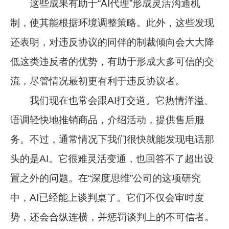
这些成果有助于“AI代理”形成灵活沟通机
制，使其能根据环境调整策略。此外，这些发现
还表明，对违反协议的同伴的制裁倾向会大大降
低这类违反者的优势，有助于形成大多可信的交
流，尽管情况最初更有利于违反协议者。
我们现在也常会跟AI打交道。它热情洋溢、
语调轻快地推销商品，介绍活动，提供售后服
务。不过，通常情况下我们很快就能发现电话那
头的是AI。它很难灵活变通，也回答不了超出设
置之外的问题。在“深度思维”公司的这项研究
中，AI已经能上谈判桌了。它们不仅会审时度
势，还会合纵连横，并惩罚谈判上的不可信者。