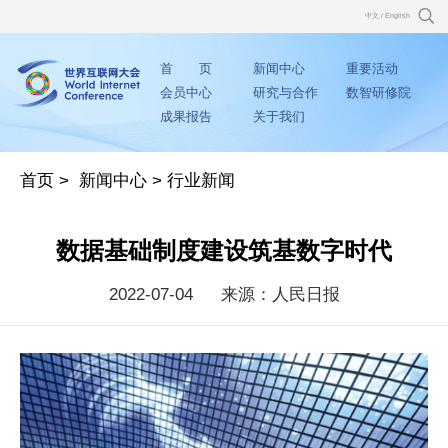
中文
/
English
首 页
新闻中心
重要活动
会员中心
研究与合作
数智研修院
成果报告
关于我们
首页
>
新闻中心
>
行业新闻
数据基础制度建设筑基数字时代
2022-07-04
来源：人民日报