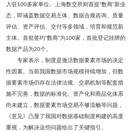
入驻100多家单位。上海数交所则首提“数商”新业
态，即涵盖数据交易主体、数据合规咨询、质量
评估、资产评估、交付等多领域，培育和规范新
主体。首批签约“数商”为100家，首批登记挂牌的
数据产品为20个。
专家表示，制度是激活数据要素市场的决定
性因素。当前我国数据市场规模持续增加，但数
据要素市场仍存在法律法规、交易机制等配套措
施不完善，数据的标准化、资产化和商品化体系
尚未建立，数据要素市场交易不够流畅等问题，
《意见》凸显了我国对数据基础制度构建的高度
重视，为解决这些问题给出了关键指引。