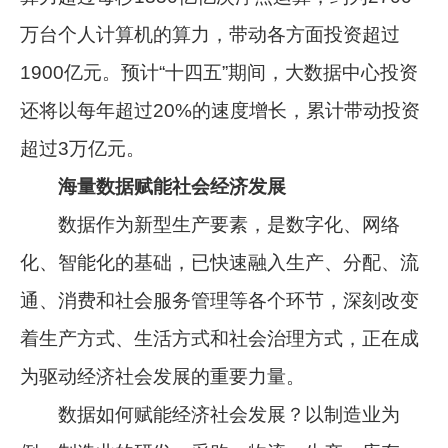
万台个人计算机的算力，带动各方面投资超过
1900亿元。预计“十四五”期间，大数据中心投资
还将以每年超过20%的速度增长，累计带动投资
超过3万亿元。
海量数据赋能社会经济发展
数据作为新型生产要素，是数字化、网络
化、智能化的基础，已快速融入生产、分配、流
通、消费和社会服务管理等各个环节，深刻改变
着生产方式、生活方式和社会治理方式，正在成
为驱动经济社会发展的重要力量。
数据如何赋能经济社会发展？以制造业为