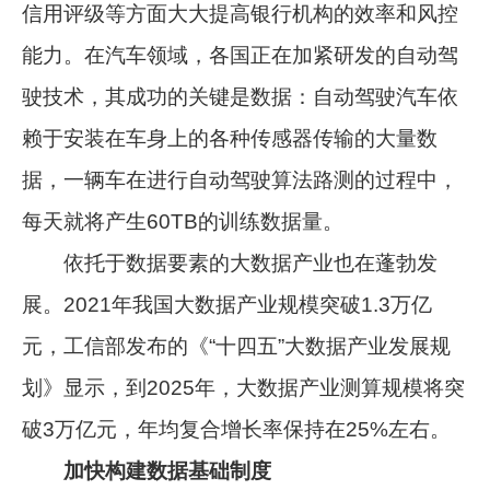
信用评级等方面大大提高银行机构的效率和风控
能力。在汽车领域，各国正在加紧研发的自动驾
驶技术，其成功的关键是数据：自动驾驶汽车依
赖于安装在车身上的各种传感器传输的大量数
据，一辆车在进行自动驾驶算法路测的过程中，
每天就将产生60TB的训练数据量。
依托于数据要素的大数据产业也在蓬勃发
展。2021年我国大数据产业规模突破1.3万亿
元，工信部发布的《“十四五”大数据产业发展规
划》显示，到2025年，大数据产业测算规模将突
破3万亿元，年均复合增长率保持在25%左右。
加快构建数据基础制度