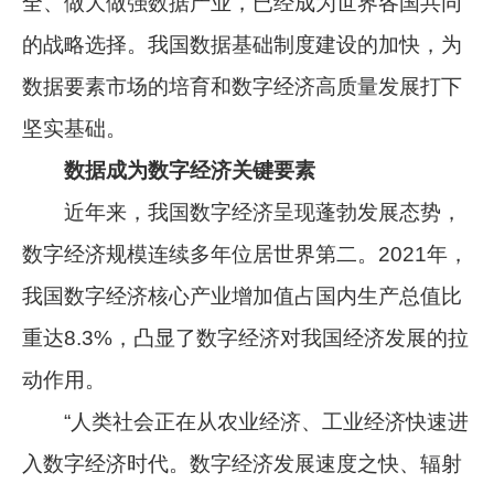
全、做大做强数据产业，已经成为世界各国共同
的战略选择。我国数据基础制度建设的加快，为
数据要素市场的培育和数字经济高质量发展打下
坚实基础。
数据成为数字经济关键要素
近年来，我国数字经济呈现蓬勃发展态势，
数字经济规模连续多年位居世界第二。2021年，
我国数字经济核心产业增加值占国内生产总值比
重达8.3%，凸显了数字经济对我国经济发展的拉
动作用。
“人类社会正在从农业经济、工业经济快速进
入数字经济时代。数字经济发展速度之快、辐射