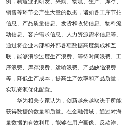
例，制造业的研发、采购、物流、生产、库存、
销售等环节会产生大量的数据，诸如各工序节拍
信息、产品质量信息、发货和收货信息、物料流
动信息、客户需求信息、人力资源需求信息等。
通过将企业内部和外部各项数据高度集成和互
联，能够消除过度生产浪费、等待时间浪费、工
序浪费、库存浪费、运输浪费、产品缺陷浪费
等，降低生产成本，提高生产效率和产品质量，
实现资源优化配置。
华为相关专家认为，创新越来越取决于所能
获得数据的数量和质量。在金融领域，通过对海
量数据的有效利用，能够在用户画像、反欺诈、