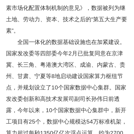
素市场化配置体制机制的意见》，数据被列为继
土地、劳动力、资本、技术之后的“第五大生产要
素”。
全国一体化的数据基础设施也在加紧建设。
国家发改委等四部委今年2月已批复同意在京津
冀、长三角、粤港澳大湾区、成渝、内蒙古、贵
州、甘肃、宁夏等8地启动建设国家算力枢纽节
点，并规划设立了10个国家数据中心集群。国家
发改委创新和高技术发展司副司长孙伟日前透
露，今年以来，10个国家数据中心集群中，新开
工项目有25个，数据中心规模达54万标准机架，
算力超过每秒1350亿亿次浮点运算，约为2700