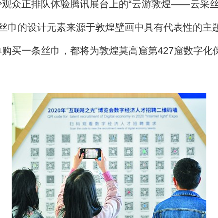
众正排队体验腾讯展台上的“云游敦煌——云采丝
定制丝巾的设计元素来源于敦煌壁画中具有代表性的主
购买一条丝巾，都将为敦煌莫高窟第427窟数字化保