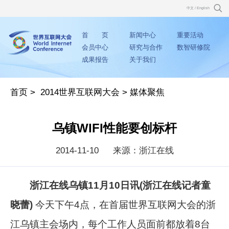
中文
/
English
首 页
新闻中心
重要活动
会员中心
研究与合作
数智研修院
成果报告
关于我们
首页
>
2014世界互联网大会
>
媒体聚焦
乌镇WIFI性能要创标杆
2014-11-10
来源：浙江在线
浙江在线乌镇11月10日讯(浙江在线记者童
晓蕾)
今天下午4点，在首届世界互联网大会的浙
江乌镇主会场内，每个工作人员面前都放着8台