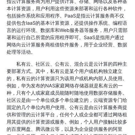
指云计算服务商为用户提供计算、存储、网络以及各种基
本计算资源，用户利用这些资源来部署和运行各种软件，
包括操作系统和应用程序。PaaS是指云计算服务商不仅
提供包含IaaS的基本计算资源，还提供操作系统、编程语
言的运行环境、数据库和Web服务器等服务，用户只需部
署和运行自己所需的应用程序即可。SaaS是指用户通过
网络向云计算服务商租借软件服务，用于企业经营、数据
处理等活动。
私有云、社区云、公有云、混合云是云计算的四种主
要部署方式。其中，私有云是某个用户或机构独立建立
的，私有云的计算资源只为该用户或机构内部人员使用。
例如，华为发布的NAS家庭网络存储器就是私有云的一
种，只有个人或家庭成员能随时随地使用数据存储服务。
社区云是由一个单位或多个单位建立的，云端资源专门给
固定的几个单位内用户使用。公有云是由云计算服务商提
供和管理的云计算平台，任何个人或企业都可通过网络租
用其提供的计算资源或服务。例如，个人用户接触比较多
的百度网盘、腾讯微云等，以及为企业提供服务的阿里