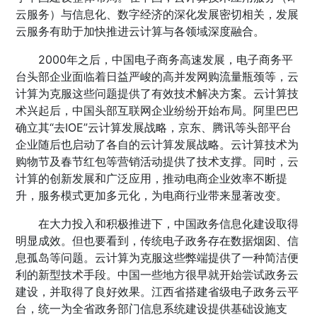
云服务）与信息化、数字经济的深化发展密切相关，发展
云服务有助于加快推进云计算与各领域深度融合。
2000年之后，中国电子商务高速发展，电子商务平
台头部企业面临着日益严峻的高并发网购流量瓶颈等，云
计算为克服这些问题提供了有效技术解决方案。云计算技
术兴起后，中国头部互联网企业纷纷开始布局。阿里巴巴
确立其“去IOE”云计算发展战略，京东、腾讯等头部平台
企业随后也启动了各自的云计算发展战略。云计算技术为
购物节及春节红包等营销活动提供了技术支撑。同时，云
计算的创新发展和广泛应用，推动电商企业效率不断提
升，服务模式更加多元化，为电商行业带来显著改变。
在大力投入和积极推进下，中国政务信息化建设取得
明显成效。但也要看到，传统电子政务存在数据烟囱、信
息孤岛等问题。云计算为克服这些弊端提供了一种简洁便
利的新型技术手段。中国一些地方很早就开始尝试政务云
建设，并取得了良好效果。江西省搭建省级电子政务云平
台，统一为全省政务部门信息系统建设提供基础设施支