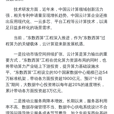
技术研发方面，近年来，中国云计算领域创新活力
强，相关专利申请量呈现增长趋势。中国云计算企业还推
出应用现代化、一云多芯、平台工程等云计算技术，以满
足日益多样化的场景需求。
当前，“东数西算”工程深入推进，作为“东数西算”过
程算力的关键载体，云计算迎来新发展机遇。
一是拉动市场空间持续扩张。云计算是算力输出的重
要方式，“东数西算”工程在优化算力资源布局的同时，也
将带动算力产业链上下游投资，提升算力基础设施水
平。“东数西算”工程设立的10个国家数据中心规模已达54
万标准机架，带动各方面投资超1900亿元。预计“十四
五”期间，大数据中心投资将以每年超20%的速度增长，
累计带动各方面投资超3万亿元。
二是推动云服务商降本增效。长期以来，服务器利用
率不高、数据存储管理不当、数据中心供电系统设计不合
理等问题导致云服务成本节节攀升，加之先前东西向基础