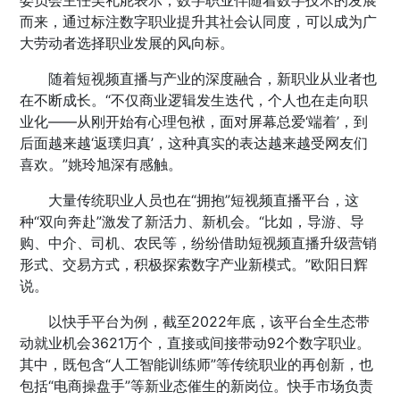
委员会主任吴礼舵表示，数字职业伴随着数字技术的发展
而来，通过标注数字职业提升其社会认同度，可以成为广
大劳动者选择职业发展的风向标。
随着短视频直播与产业的深度融合，新职业从业者也
在不断成长。“不仅商业逻辑发生迭代，个人也在走向职
业化——从刚开始有心理包袱，面对屏幕总爱‘端着’，到
后面越来越‘返璞归真’，这种真实的表达越来越受网友们
喜欢。”姚玲旭深有感触。
大量传统职业人员也在“拥抱”短视频直播平台，这
种“双向奔赴”激发了新活力、新机会。“比如，导游、导
购、中介、司机、农民等，纷纷借助短视频直播升级营销
形式、交易方式，积极探索数字产业新模式。”欧阳日辉
说。
以快手平台为例，截至2022年底，该平台全生态带
动就业机会3621万个，直接或间接带动92个数字职业。
其中，既包含“人工智能训练师”等传统职业的再创新，也
包括“电商操盘手”等新业态催生的新岗位。快手市场负责