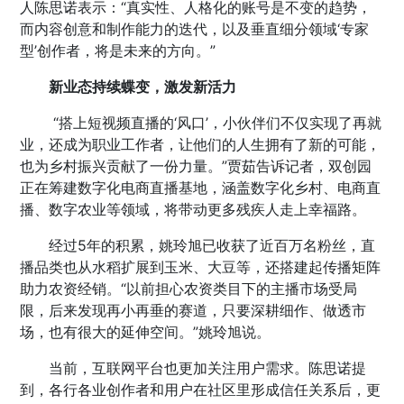
人陈思诺表示：“真实性、人格化的账号是不变的趋势，
而内容创意和制作能力的迭代，以及垂直细分领域‘专家
型’创作者，将是未来的方向。”
新业态持续蝶变，激发新活力
“搭上短视频直播的‘风口’，小伙伴们不仅实现了再就
业，还成为职业工作者，让他们的人生拥有了新的可能，
也为乡村振兴贡献了一份力量。”贾茹告诉记者，双创园
正在筹建数字化电商直播基地，涵盖数字化乡村、电商直
播、数字农业等领域，将带动更多残疾人走上幸福路。
经过5年的积累，姚玲旭已收获了近百万名粉丝，直
播品类也从水稻扩展到玉米、大豆等，还搭建起传播矩阵
助力农资经销。“以前担心农资类目下的主播市场受局
限，后来发现再小再垂的赛道，只要深耕细作、做透市
场，也有很大的延伸空间。”姚玲旭说。
当前，互联网平台也更加关注用户需求。陈思诺提
到，各行各业创作者和用户在社区里形成信任关系后，更